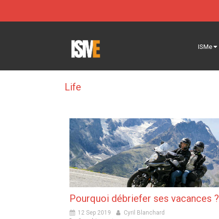
ISMe
Life
Pourquoi débriefer ses vacances ?
12 Sep 2019
Cyril Blanchard