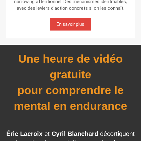
narrowing attentionnel. Des mécanismes identifiables,
avec des leviers d'action concrets si on les connaît.
En savoir plus
Une heure de vidéo
gratuite
pour comprendre le
mental en endurance
Éric Lacroix
et
Cyril Blanchard
décortiquent